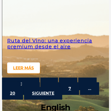
Ruta del Vino: una experiencia
premium desde el aire
LEER MÁS
ANTERIOR
1
2
3
4
5
6
7
…
20
SIGUIENTE
English