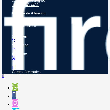
contacto@firefly.aero
+56 9 9848 4432
Horario de Atención
Lunes a Viernes de
9:00 a 18:00 Hr.
Síguenos
WhatsApp
Instagram
Twitter
Correo electrónico