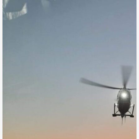
IMPLEMENTANDO PRÁCTICAS
SOSTENIBLES EN TODAS SUS
OPERACIONES AÉREAS.»
COMPROMETIDOS CON LA
SEGURIDAD Y LA EFICIENCIA
EN CADA MISIÓN.
RESERVA
PREGUNTAS FRECUENTES
FIREFLY HELICÓPTEROS CHILE