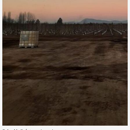
¿Qué tipos de trabajos aéreos realizan?
Fotografía y filmación aérea
Observación de terrenos o faenas
Control de heladas
(movimiento de aire)
Secado de frutales o plantaciones
¿Cómo contrato un servicio?
Contáctanos a través del formulario web, llamada, WhatsApp o
correo electrónico.
¿Qué beneficios ofrece el helicóptero en agricultura?
Permite
minimizar pérdidas
importantes por heladas o humedad,
cuidando el trabajo de toda una temporada.
¿Cuánto dura una operación aérea?
Puede ir desde
varias horas hasta toda la noche
, dependiendo del
problema climático.
¿Qué equipos se utilizan?