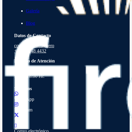
Galería
Blog
Datos de Contacto
contacto@firefly.aero
+56 9 9848 4432
Horario de Atención
Lunes a Viernes de
9:00 a 18:00 Hr.
Síguenos
WhatsApp
Instagram
Twitter
Correo electrónico