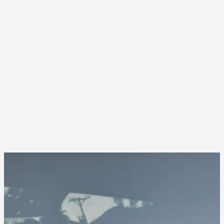
«DESTACADOS POR USAR
UN ENFOQUE ECO-RESPONSABLE,