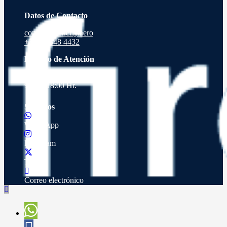
Datos de Contacto
contacto@firefly.aero
+56 9 9848 4432
Horario de Atención
Lunes a Viernes de
9:00 a 18:00 Hr.
Síguenos
WhatsApp
Instagram
Twitter
Correo electrónico